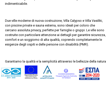
indimenticabile.
Due ville moderne di nuova costruzione, Villa Calypso e Villa Vasiliki,
con piscine private e sauna esterna, sono ideali per coloro che
cercano assoluta privacy, perfette per famiglie o gruppi. Le ville sono
costruite con particolare attenzione ai dettagli per garantire sicurezza,
comfort e un soggiorno di alta qualità, coprendo completamente le
esigenze degli ospiti e delle persone con disabilità (PMR).
Garantiamo la qualità e la semplicità attraverso le bellezze della natura
in una proprietà completamente recintata.
SERVIZI
PARCHeggio (2 auto)
INGRESSO PRIVATO CON TELECAMERE
Wi-Fi GRATUITO IN TUTTI GLI SPAZI
ARIA CONDIZIONATA
CAMINO ECOLOGICO