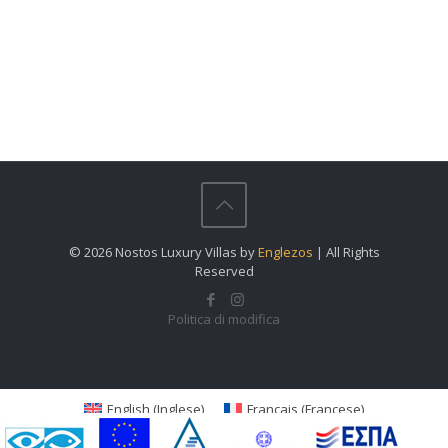
© 2026 Nostos Luxury Villas by
Englezos
| All Rights
Reserved
Politica di modifica
English
(
Inglese
)
Français
(
Francese
)
Ελληνικά
(
Greco
)
Italiano