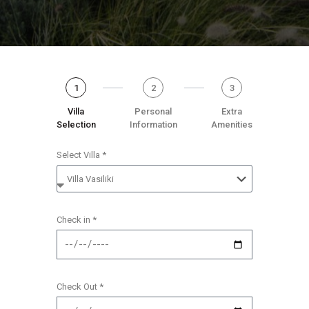
1
2
3
Villa
Personal
Extra
Selection
Information
Amenities
Select Villa *
Check in *
Check Out *